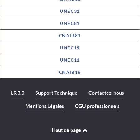
UNEC31
UNEC81
CNAIB81
UNEC19
UNEC11
CNAIB16
LR 3.0
Support Technique
Contactez-nous
Mentions Légales
CGU professionnels
Haut de page